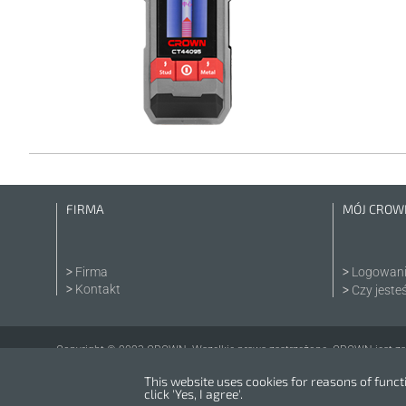
FIRMA
MÓJ CROW
Firma
Logowan
Kontakt
Czy jeste
Copyright © 2023 CROWN. Wszelkie prawa zastrzeżone. CROWN jest za
This website uses cookies for reasons of functio
click 'Yes, I agree'.
Powered by
nopCommerce