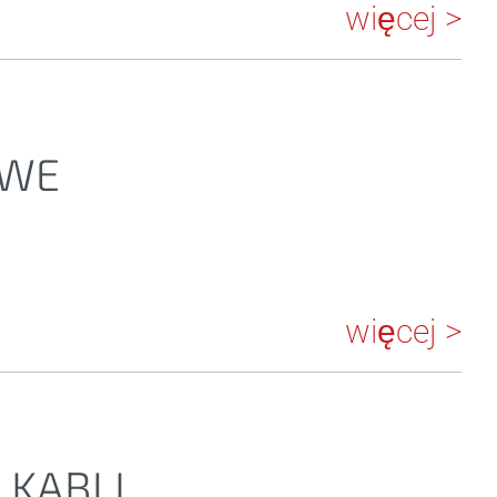
więcej >
OWE
więcej >
 KABLI