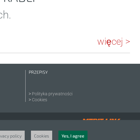
ch.
więcej >
PRZEPISY
Polityka prywatności
Cookies
ivacy policy
Cookies
Yes, I agree