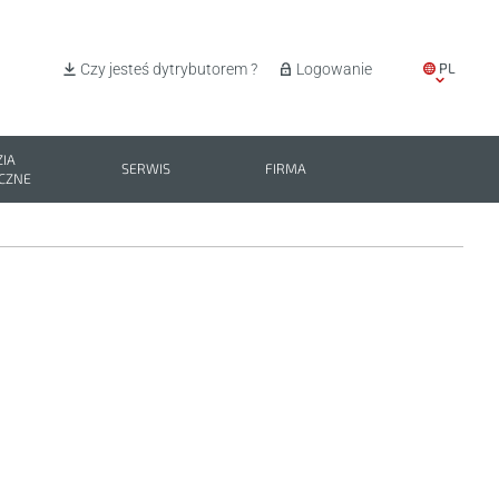
PL
Czy jesteś dytrybutorem ?
Logowanie
EN
IT
IA
SERWIS
FIRMA
CZNE
ES
BG