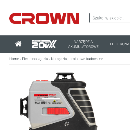
NARZĘDZIA
ELEKTRONA
AKUMULATOROWE
Home
Elektronarzędzia
Narzędzia pomiarowe budowlane
>
>