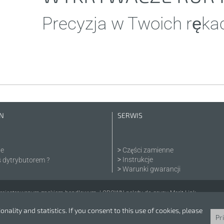
Precyzja w Twoich ręka
N
SERWIS
ie
Części zamienne
Instrukcje
ś dytrybutorem ?
Warunki gwarancji
rejestrowanym znakiem handlowym. | CROWN należy do grupy Merit Link.
nality and statistics. If you consent to this use of cookies, please
Pr