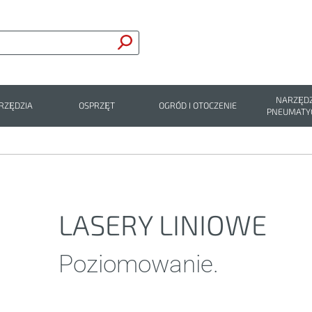
NARZĘDZ
RZĘDZIA
OSPRZĘT
OGRÓD I OTOCZENIE
PNEUMATY
LASERY LINIOWE
Poziomowanie.