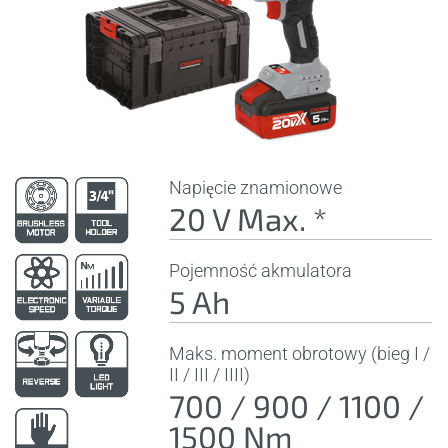
Napięcie znamionowe
20 V Max. *
Pojemność akmulatora
5 Ah
Maks. moment obrotowy (bieg I /
II / III / IIII)
700 / 900 / 1100 /
1500 Nm