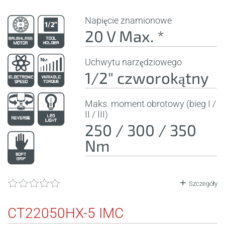
Napięcie znamionowe
20 V Max. *
Uchwytu narzędziowego
1/2" czworokątny
Maks. moment obrotowy (bieg I /
II / III)
250 / 300 / 350
Nm
Szczegóły
CT22050HX-5 IMC