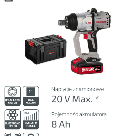
Napięcie znamionowe
20 V Max. *
Pojemność akmulatora
8 Ah