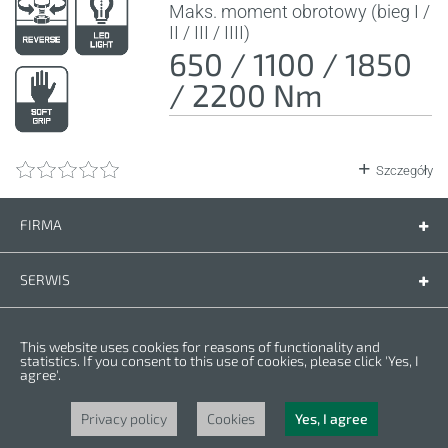
Maks. moment obrotowy (bieg I /
II / III / IIII)
650 / 1100 / 1850
/ 2200 Nm
Szczegóły
FIRMA
Firma
Kontakt
SERWIS
Części zamienne
Instrukcje
PRZEPISY
This website uses cookies for reasons of functionality and
Warunki gwarancji
Polityka prywatności
statistics. If you consent to this use of cookies, please click 'Yes, I
agree'.
Cookies
Copyright © 2023 CROWN. Wszelkie prawa zastrzeżone. CROWN jest
zarejestrowanym znakiem handlowym. | CROWN należy do grupy Merit Link.
Privacy policy
Cookies
Yes, I agree