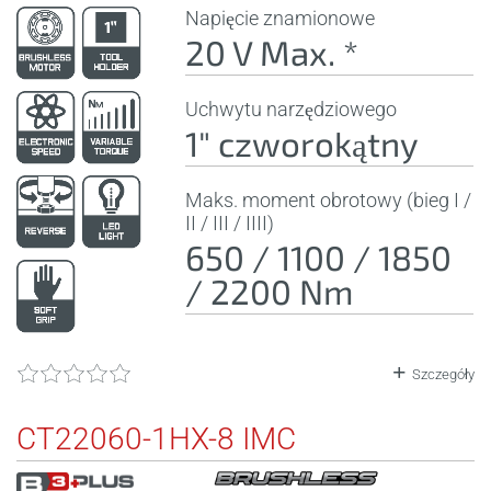
Napięcie znamionowe
20 V Max. *
Uchwytu narzędziowego
1" czworokątny
Maks. moment obrotowy (bieg I /
II / III / IIII)
650 / 1100 / 1850
/ 2200 Nm
Szczegóły
CT22060-1HX-8 IMC