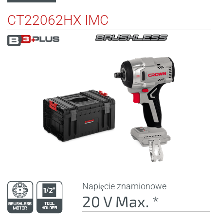
CT22062HX IMC
Napięcie znamionowe
20 V Max. *