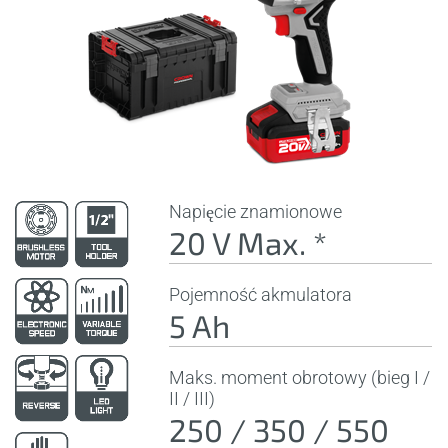
Napięcie znamionowe
20 V Max. *
Pojemność akmulatora
5 Ah
Maks. moment obrotowy (bieg I /
II / III)
250 / 350 / 550