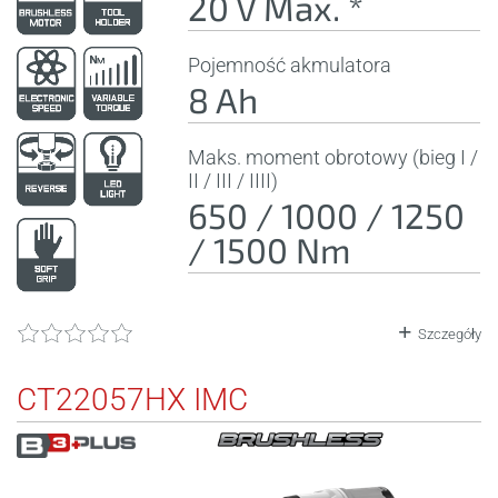
20 V Max. *
Pojemność akmulatora
8 Ah
Maks. moment obrotowy (bieg I /
II / III / IIII)
650 / 1000 / 1250
/ 1500 Nm
Szczegóły
CT22057HX IMC