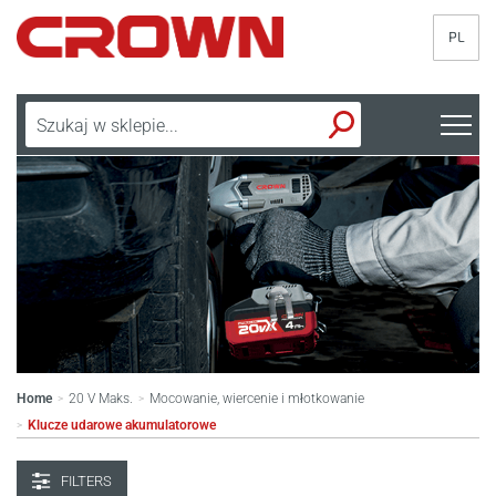
PL
Home
20 V Maks.
Mocowanie, wiercenie i młotkowanie
>
>
Klucze udarowe akumulatorowe
>
FILTERS