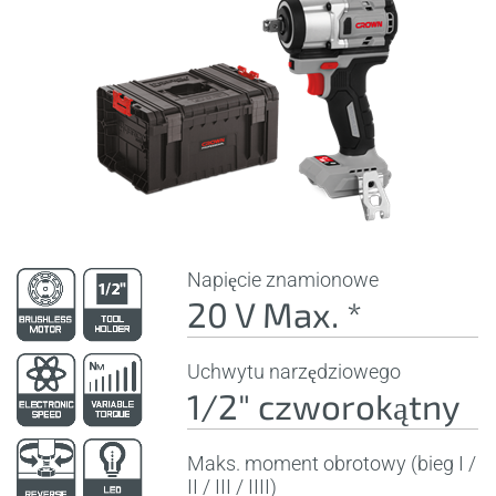
Napięcie znamionowe
20 V Max. *
Uchwytu narzędziowego
1/2" czworokątny
Maks. moment obrotowy (bieg I /
II / III / IIII)