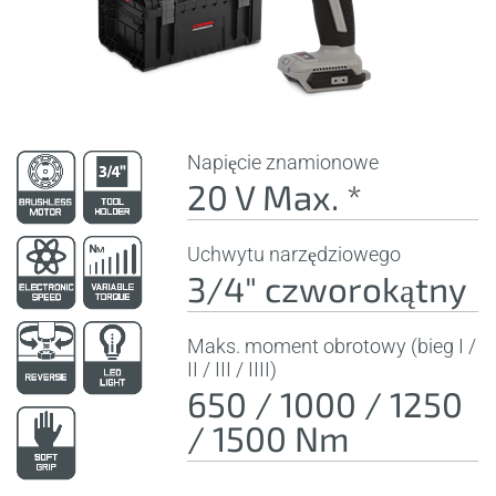
Napięcie znamionowe
20 V Max. *
Uchwytu narzędziowego
3/4" czworokątny
Maks. moment obrotowy (bieg I /
II / III / IIII)
650 / 1000 / 1250
/ 1500 Nm