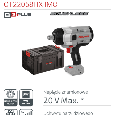
CT22058HX IMC
Napięcie znamionowe
20 V Max. *
Uchwytu narzędziowego