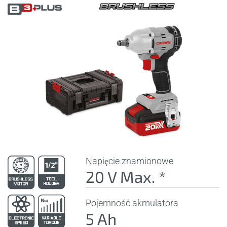
Napięcie znamionowe
20 V Max. *
Pojemność akmulatora
5 Ah