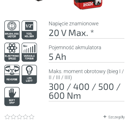
Napięcie znamionowe
20 V Max. *
Pojemność akmulatora
5 Ah
Maks. moment obrotowy (bieg I /
II / III / IIII)
300 / 400 / 500 /
600 Nm
Szczegóły