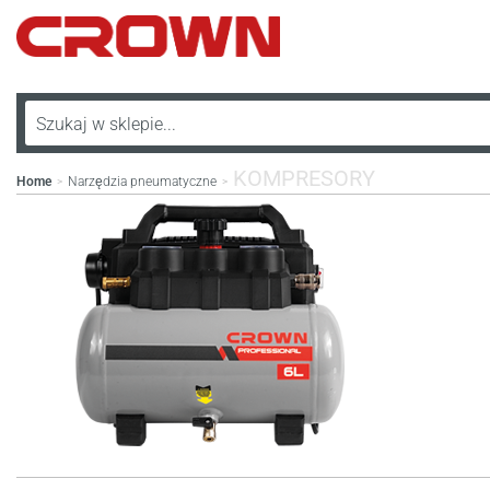
KOMPRESORY
Home
Narzędzia pneumatyczne
>
>