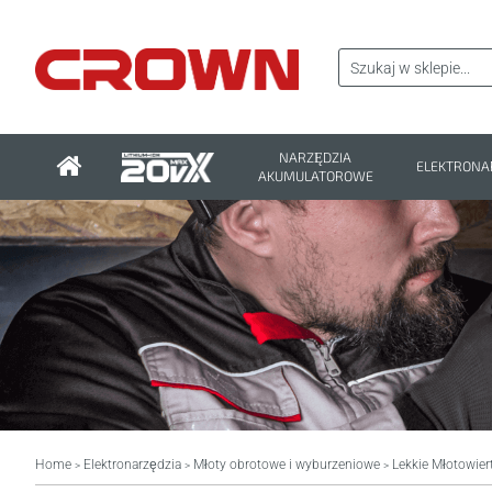
NARZĘDZIA
ELEKTRONA
AKUMULATOROWE
Home
Elektronarzędzia
Młoty obrotowe i wyburzeniowe
Lekkie Młotowiert
>
>
>