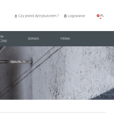
PL
Czy jesteś dytrybutorem ?
Logowanie
EN
IT
IA
SERWIS
FIRMA
CZNE
ES
BG