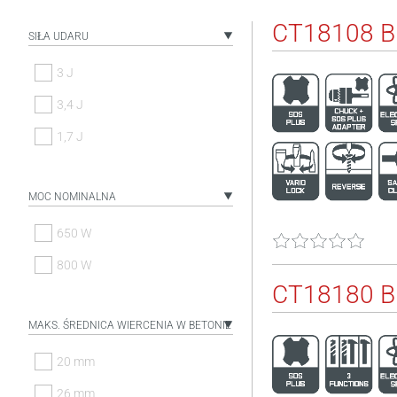
CT18108 
SIŁA UDARU
3 J
3,4 J
1,7 J
MOC NOMINALNA
650 W
800 W
CT18180 
MAKS. ŚREDNICA WIERCENIA W BETONIE
20 mm
26 mm