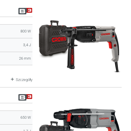
800 W
3,4 J
26 mm
Szczegóły
650 W