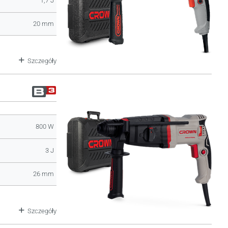
1,7 J
20 mm
Szczegóły
800 W
3 J
26 mm
Szczegóły