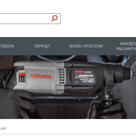
NARZĘDZ
RZĘDZIA
OSPRZĘT
OGRÓD I OTOCZENIE
PNEUMATY
arki