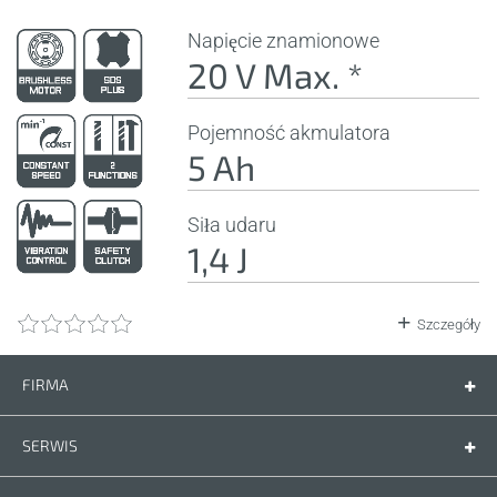
Napięcie znamionowe
20 V Max. *
Pojemność akmulatora
5 Ah
Siła udaru
1,4 J
Szczegóły
FIRMA
Firma
Kontakt
SERWIS
Części zamienne
Instrukcje