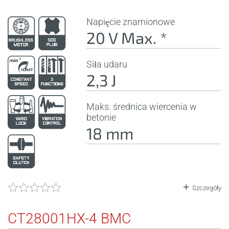
Napięcie znamionowe
20 V Max. *
Siła udaru
2,3 J
Maks. średnica wiercenia w
betonie
18 mm
Szczegóły
CT28001HX-4 BMC