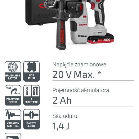
Napięcie znamionowe
20 V Max. *
Pojemność akmulatora
2 Ah
Siła udaru
1,4 J