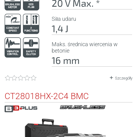
20 V Max. *
Siła udaru
1,4 J
Maks. średnica wiercenia w
betonie
16 mm
Szczegóły
CT28018HX-2C4 BMC