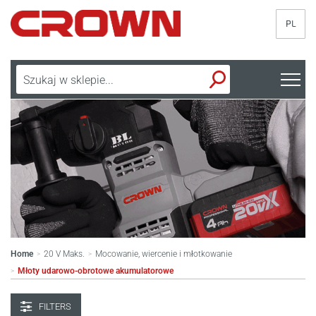
PL
Home
20 V Maks.
Mocowanie, wiercenie i młotkowanie
>
>
Młoty udarowo-obrotowe akumulatorowe
>
FILTERS