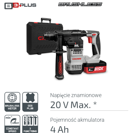
Napięcie znamionowe
20 V Max. *
Pojemność akmulatora
4 Ah