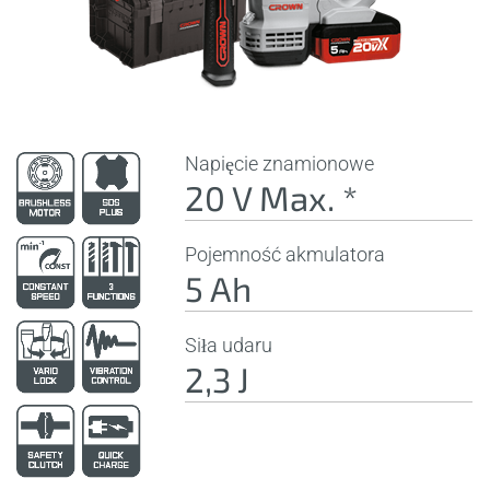
Napięcie znamionowe
20 V Max. *
Pojemność akmulatora
5 Ah
Siła udaru
2,3 J