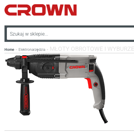
MŁOTY OBROTOWE I WYBURZ
Home
Elektronarzędzia
>
>