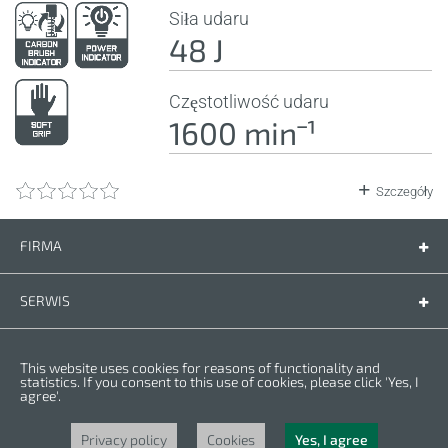
Siła udaru
48 J
Częstotliwość udaru
1600 minˉ¹
Szczegóły
FIRMA
Firma
Kontakt
SERWIS
Części zamienne
Instrukcje
PRZEPISY
This website uses cookies for reasons of functionality and
Warunki gwarancji
Polityka prywatności
statistics. If you consent to this use of cookies, please click 'Yes, I
agree'.
Cookies
Copyright © 2023 CROWN. Wszelkie prawa zastrzeżone. CROWN jest
zarejestrowanym znakiem handlowym. | CROWN należy do grupy Merit Link.
Privacy policy
Cookies
Yes, I agree