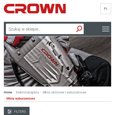
PL
Home
Elektronarzędzia
Młoty obrotowe i wyburzeniowe
>
>
Młoty wyburzeniowe
>
FILTERS