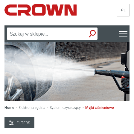
PL
Home
Elektronarzędzia
System czyszczący
Myjki ciśnieniowe
>
>
>
FILTERS