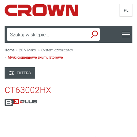
PL
Home
20 V Maks.
System czyszczący
>
>
Myjki ciśnieniowe akumulatorowe
>
FILTERS
CT63002HX