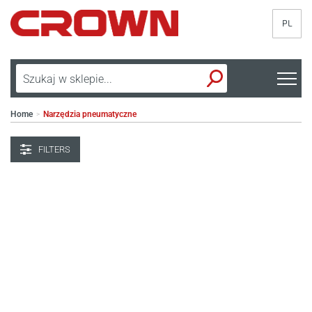
PL
Home
Narzędzia pneumatyczne
>
FILTERS