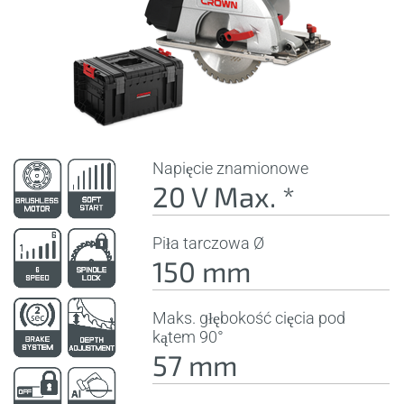
Napięcie znamionowe
20 V Max. *
Piła tarczowa Ø
150 mm
Maks. głębokość cięcia pod
kątem 90°
57 mm