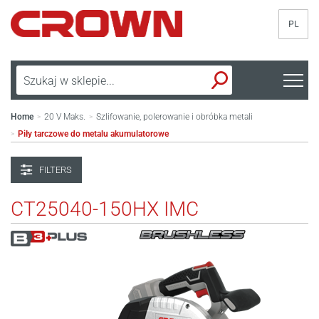
PL
Home
20 V Maks.
Szlifowanie, polerowanie i obróbka metali
>
>
Piły tarczowe do metalu akumulatorowe
>
FILTERS
CT25040-150HX IMC