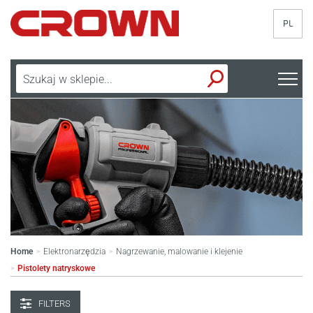
PL
Home
Elektronarzędzia
Nagrzewanie, malowanie i klejenie
>
>
Pistolety natryskowe
>
FILTERS