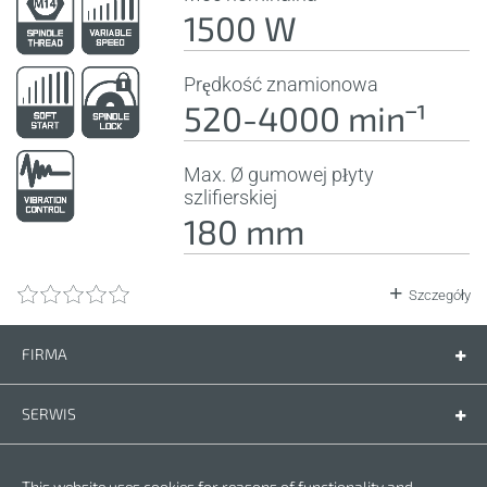
1500 W
Prędkość znamionowa
520-4000 minˉ¹
Max. Ø gumowej płyty
szlifierskiej
180 mm
Szczegóły
FIRMA
Firma
Kontakt
SERWIS
Części zamienne
Instrukcje
PRZEPISY
This website uses cookies for reasons of functionality and
Warunki gwarancji