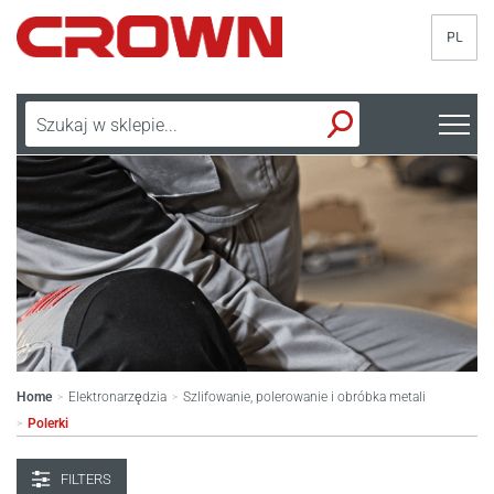
PL
Home
Elektronarzędzia
Szlifowanie, polerowanie i obróbka metali
>
>
Polerki
>
FILTERS