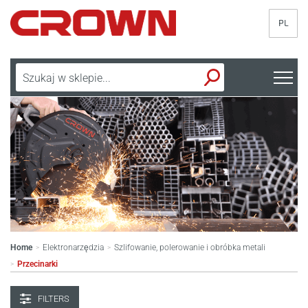
PL
Home
Elektronarzędzia
Szlifowanie, polerowanie i obróbka metali
>
>
Przecinarki
>
FILTERS