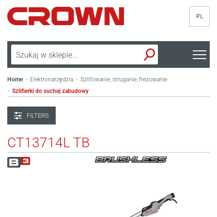
PL
Home
Elektronarzędzia
Szlifowanie, struganie, frezowanie
>
>
Szlifierki do suchej zabudowy
>
FILTERS
CT13714L TB