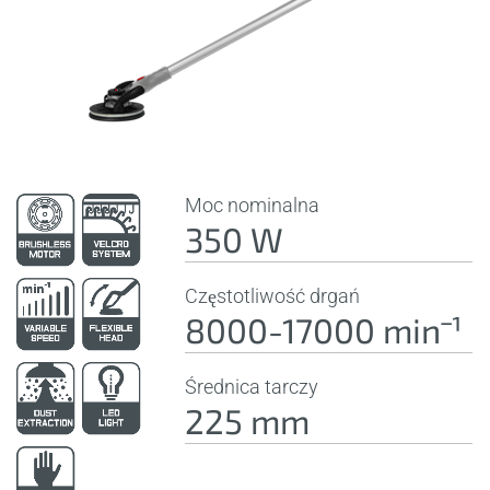
Moc nominalna
350 W
Częstotliwość drgań
8000-17000 minˉ¹
Średnica tarczy
225 mm