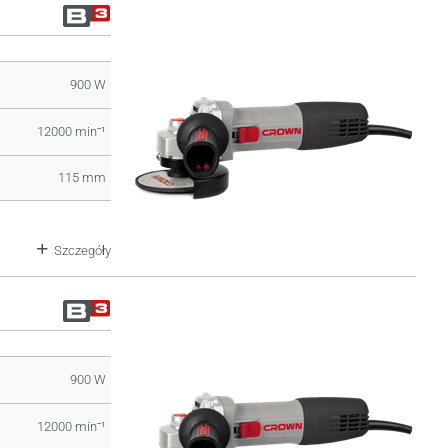
900 W
12000 minˉ¹
115 mm
Szczegóły
900 W
12000 minˉ¹