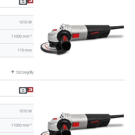
1010 W
11000 minˉ¹
115 mm
Szczegóły
1010 W
11000 minˉ¹