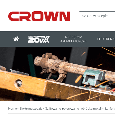
NARZĘDZIA
ELEKTRONA
AKUMULATOROWE
Home
Elektronarzędzia
Szlifowanie, polerowanie i obróbka metali
Szlifier
>
>
>