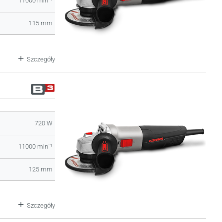
11000 minˉ¹
115 mm
Szczegóły
720 W
11000 minˉ¹
125 mm
Szczegóły