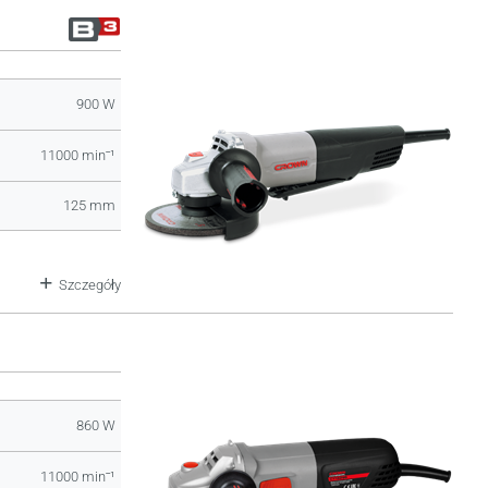
900 W
11000 minˉ¹
125 mm
Szczegóły
860 W
11000 minˉ¹