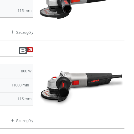
115 mm
Szczegóły
860 W
11000 minˉ¹
115 mm
Szczegóły