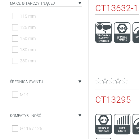
MAKS. Ø TARCZY TNĄCEJ
CT13632-1
115 mm
125 mm
150 mm
180 mm
230 mm
ŚREDNICA GWINTU
M14
CT13295
KOMPATYBILNOŚĆ
Ø 115 / 125