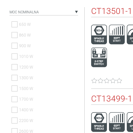
CT13501-
MOC NOMINALNA
650 W
860 W
900 W
1010 W
1200 W
1300 W
1500 W
CT13499-
1700 W
1400 W
2200 W
2600 W