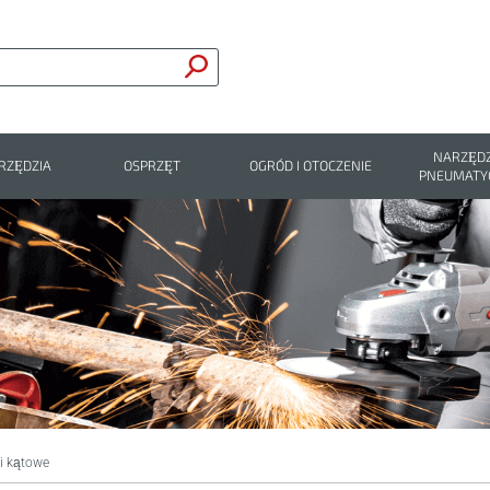
NARZĘDZ
RZĘDZIA
OSPRZĘT
OGRÓD I OTOCZENIE
PNEUMATY
ki kątowe