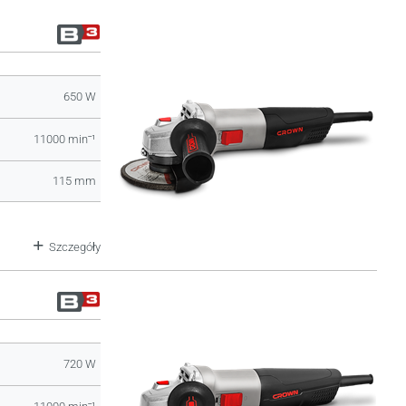
650 W
11000 minˉ¹
115 mm
Szczegóły
720 W