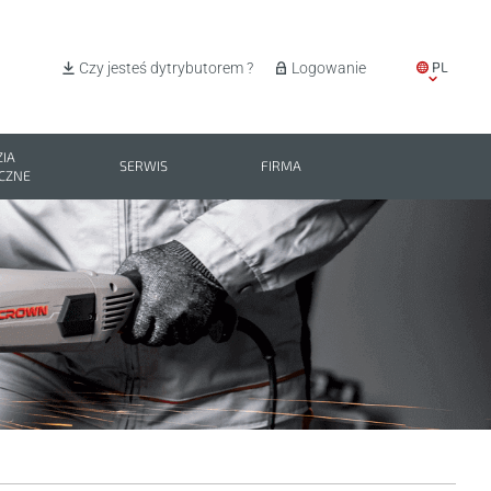
PL
Czy jesteś dytrybutorem ?
Logowanie
EN
IT
IA
SERWIS
FIRMA
CZNE
ES
BG