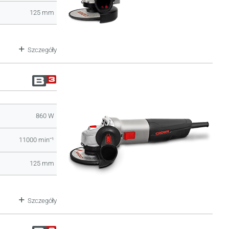
125 mm
Szczegóły
860 W
11000 minˉ¹
125 mm
Szczegóły