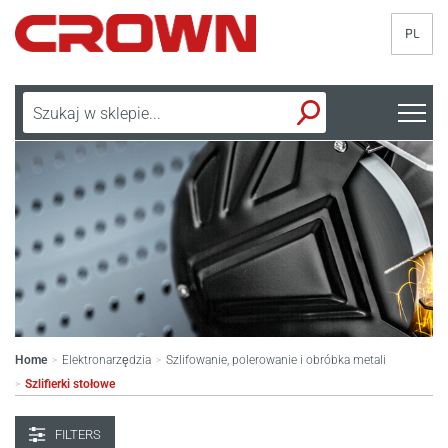
PL
Home
Elektronarzędzia
Szlifowanie, polerowanie i obróbka metali
>
>
Szlifierki stołowe
>
FILTERS