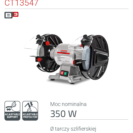
CT13547
Moc nominalna
350 W
Ø tarczy szlifierskiej