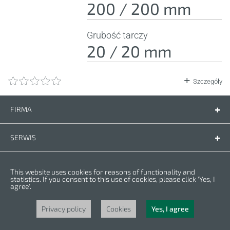
200 / 200 mm
Grubość tarczy
20 / 20 mm
Szczegóły
FIRMA
Firma
Kontakt
SERWIS
Części zamienne
Instrukcje
PRZEPISY
This website uses cookies for reasons of functionality and
Warunki gwarancji
Polityka prywatności
statistics. If you consent to this use of cookies, please click 'Yes, I
agree'.
Cookies
Copyright © 2023 CROWN. Wszelkie prawa zastrzeżone. CROWN jest
zarejestrowanym znakiem handlowym. | CROWN należy do grupy Merit Link.
Privacy policy
Cookies
Yes, I agree
Powered by
nopCommerce