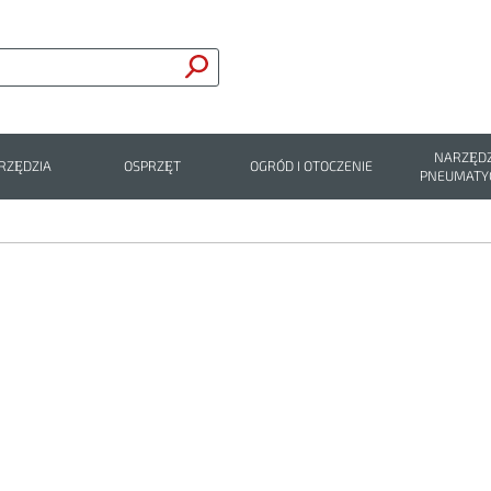
NARZĘDZ
RZĘDZIA
OSPRZĘT
OGRÓD I OTOCZENIE
PNEUMATY