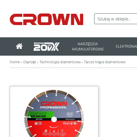
NARZĘDZIA
ELEKTRONA
AKUMULATOROWE
Home
Osprzęt
Technologia diamentowa
Tarcze tnące diamentowe
>
>
>