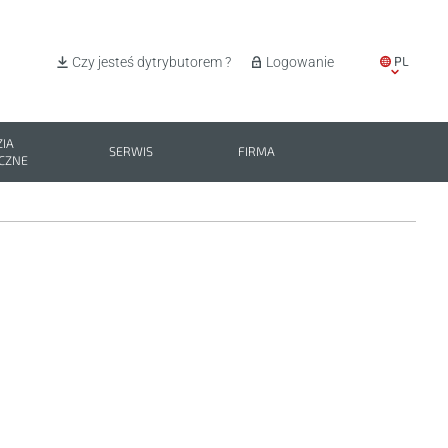
PL
Czy jesteś dytrybutorem ?
Logowanie
EN
IT
IA
SERWIS
FIRMA
CZNE
ES
BG