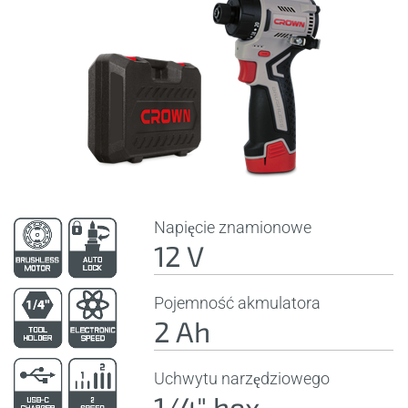
Napięcie znamionowe
12 V
Pojemność akmulatora
2 Ah
Uchwytu narzędziowego
1/4" hex