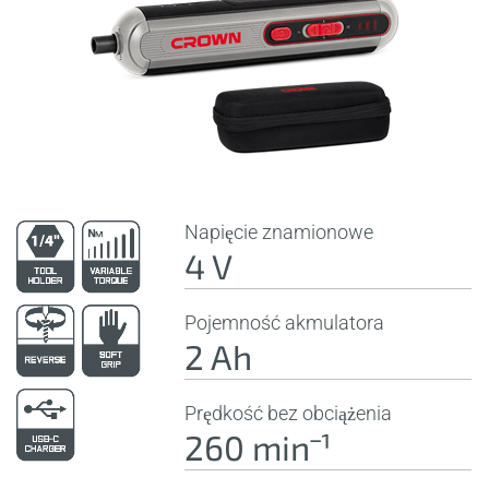
Napięcie znamionowe
4 V
Pojemność akmulatora
2 Ah
Prędkość bez obciążenia
260 minˉ¹