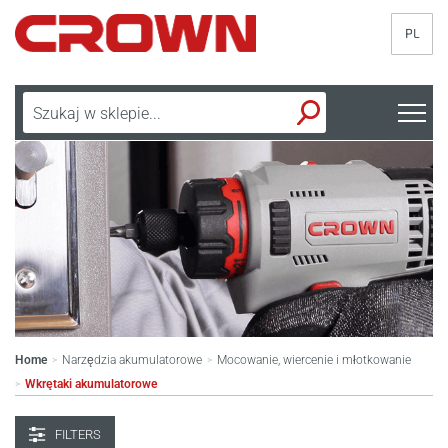
PL
Home
Narzędzia akumulatorowe
Mocowanie, wiercenie i młotkowanie
>
>
Wkrętaki akumulatorowe
>
FILTERS