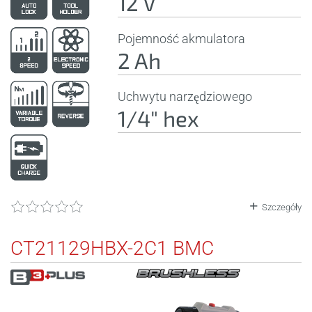
12 V
Pojemność akmulatora
2 Ah
Uchwytu narzędziowego
1/4" hex
Szczegóły
CT21129HBX-2C1 BMC